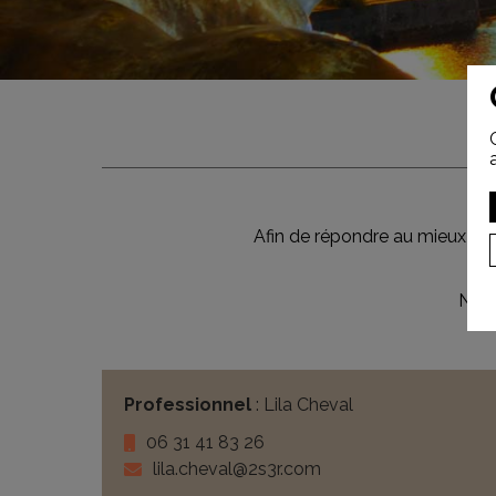
Afin de répondre au mieux à v
Notr
Professionnel
: Lila Cheval
06 31 41 83 26
lila.cheval@2s3r.com