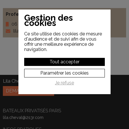
Professionnel
: Lila Cheval
Gestion des
cookies
06 31 41 83 26
lila.cheval@2s3r.com
Ce site utilise des cookies de mesure
d'audience et de suivi afin de vous
offrir une meilleure expérience de
navigation.
Tout accepter
Paramétrer les cookies
Lila Cheval
06 31 41 83 26
Je refuse
DEMANDE DE DEVIS
BATEAUX PRIVATISÉS PARIS
lila.cheval@2s3r.com