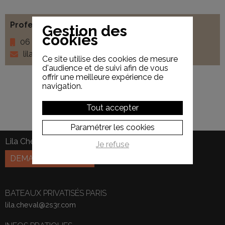
Professionnel
: Lila Cheval
Gestion des
cookies
06 31 41 83 26
lila.cheval@2s3r.com
Ce site utilise des cookies de mesure
d'audience et de suivi afin de vous
offrir une meilleure expérience de
navigation.
Tout accepter
Paramétrer les cookies
Lila Cheval
06 31 41 83 26
Je refuse
DEMANDE DE DEVIS
BATEAUX PRIVATISÉS PARIS
lila.cheval@2s3r.com