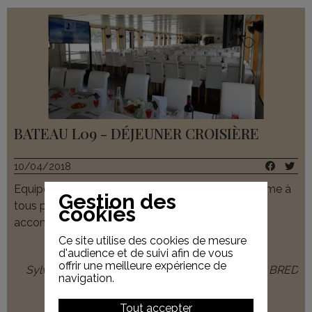
BATEAU L09 - DÉJEUNER CROISIÈRE
10/04/2018
Equipe de grande qualité avec un professionnalisme à
Gestion des
tous points de vue : accueil, menu, service et
cookies
accompagnement. félicitations.
Ce site utilise des cookies de mesure
d'audience et de suivi afin de vous
offrir une meilleure expérience de
Sylvianne L. - AMICALE DES RETRAITES DE LA BRED
navigation.
Tout accepter