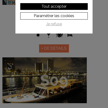
Tout accepter
BATEAU S14
Paramétrer les cookies
Je refuse
Jusqu'à 12 personnes
+ DE DÉTAILS
S09