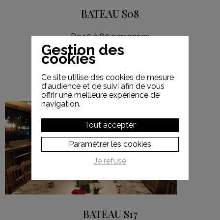
BATEAU S08
De 10 à 80 personnes
Gestion des
cookies
Ce site utilise des cookies de mesure
+ DE DÉTAILS
d'audience et de suivi afin de vous
offrir une meilleure expérience de
navigation.
Tout accepter
S17
Paramétrer les cookies
Je refuse
BATEAU S17