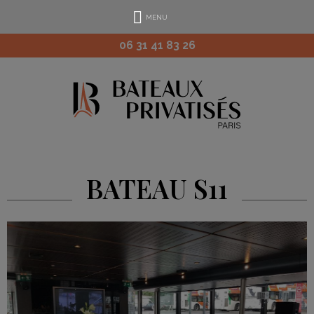
MENU
06 31 41 83 26
BATEAU S11