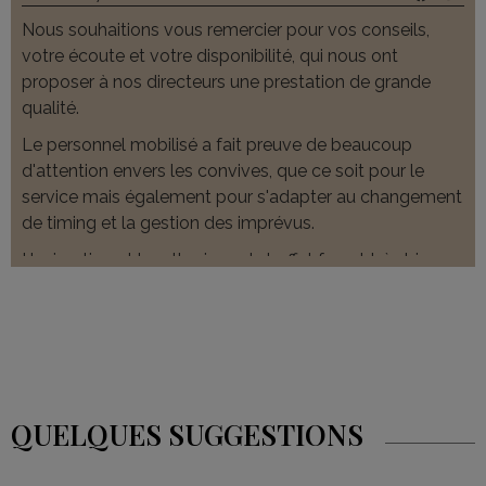
Nous souhaitions vous remercier pour vos conseils,
votre écoute et votre disponibilité, qui nous ont
proposer à nos directeurs une prestation de grande
qualité.
Le personnel mobilisé a fait preuve de beaucoup
d'attention envers les convives, que ce soit pour le
service mais également pour s'adapter au changement
de timing et la gestion des imprévus.
L'animation et la rythmique du buffet furent très bien
orchestrées de la part de Wissam.
Un réel plaisir de travailler à ses côtés, en plus de son
équipe, Thomas et Yacine, dynamiques mais
également toujours souriants et à l'écoute des clients.
Merci à toute votre équipe pour ce résultat.
QUELQUES SUGGESTIONS
Luana B Bouygues Construction