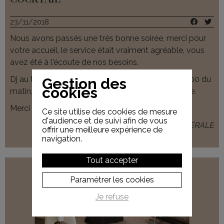
23/11/2018
Nous avons passés une très bonne soirée, merci pour
votre accueil, le service était vraiment agréable, vous
avez été à l'écoute de nos besoins.
Dj au top, nous étions sur la piste de 22h00 à 01h00 du
Gestion des
cookies
matin, c'est bien la preuve que la soirée est réussie.
Merci encore.
Ce site utilise des cookies de mesure
d'audience et de suivi afin de vous
Nadia - SOCIETE GENERALE
offrir une meilleure expérience de
navigation.
Tout accepter
Paramétrer les cookies
Je refuse